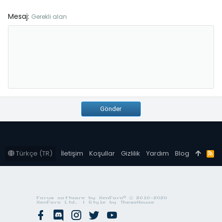
Mesaj
Gerekli alan
Gönder
Türkçe (TR)
İletişim
Koşullar
Gizlilik
Yardım
Blog
R
S
S
®
Forum software by XenForo
© 2010-2020
XenForo Ltd.
|
Style by ThemeHouse