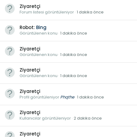
Ziyaretçi
Forum listesi görüntüleniyor
1 dakika önce
Robot:
Bing
Görüntülenen konu
1 dakika önce
Ziyaretçi
Görüntülenen konu
1 dakika önce
Ziyaretçi
Görüntülenen konu
1 dakika önce
Ziyaretçi
Profil görüntüleniyor
Phqthe
1 dakika önce
Ziyaretçi
Kullanıcılar görüntüleniyor
2 dakika önce
Ziyaretçi