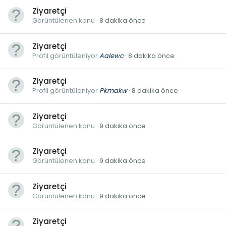
Ziyaretçi
Görüntülenen konu
8 dakika önce
Ziyaretçi
Profil görüntüleniyor
Aalewc
8 dakika önce
Ziyaretçi
Profil görüntüleniyor
Pkmakw
8 dakika önce
Ziyaretçi
Görüntülenen konu
9 dakika önce
Ziyaretçi
Görüntülenen konu
9 dakika önce
Ziyaretçi
Görüntülenen konu
9 dakika önce
Ziyaretçi