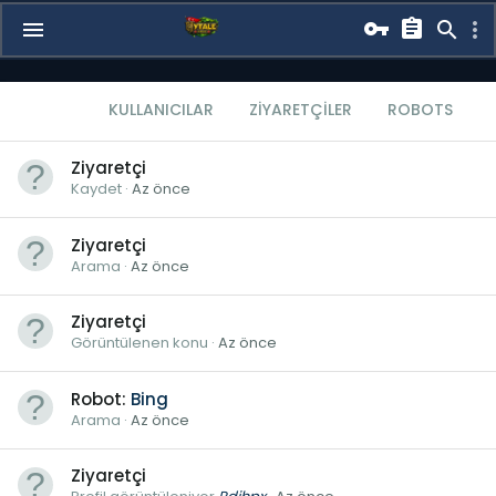
HERKES
KULLANICILAR
ZIYARETÇILER
ROBOTS
Ziyaretçi
Kaydet
Az önce
Ziyaretçi
Arama
Az önce
Ziyaretçi
Görüntülenen konu
Az önce
Robot:
Bing
Arama
Az önce
Ziyaretçi