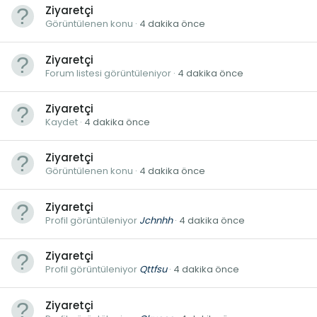
Ziyaretçi
Görüntülenen konu
4 dakika önce
Ziyaretçi
Forum listesi görüntüleniyor
4 dakika önce
Ziyaretçi
Kaydet
4 dakika önce
Ziyaretçi
Görüntülenen konu
4 dakika önce
Ziyaretçi
Profil görüntüleniyor
Jchnhh
4 dakika önce
Ziyaretçi
Profil görüntüleniyor
Qttfsu
4 dakika önce
Ziyaretçi