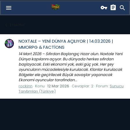
Etiketler
NOXTALE – YENİ DÜNYA AÇILIYOR | 14.03.2026 |
MMORPG & FACTİONS
14 Mart 2026 – Sıfırdan Başlangıç Hazır olun. Noxtale Yeni
Dünya kapılarını açıyor. Bu dünyada herkes sıfırdan
başlayacak. Eski ekonomi yok, eski güç yok. Her şey
oyuncuların mücadelesiyle kurulacak. Klanlar kurulacak
Bölgeler ele geçirilecek Büyük savaşlar yaşanacak
Ekonomi oyuncular tarafından...
rockinn
Konu
12 Mar 2026
Cevaplar: 2
Forum:
Sunucu
Tanıtımları (Türkiye)