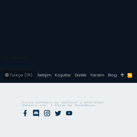
Etiketler
Türkçe (TR)
İletişim
Koşullar
Gizlilik
Yardım
Blog
R
S
S
®
Forum software by XenForo
© 2010-2020
XenForo Ltd.
|
Style by ThemeHouse