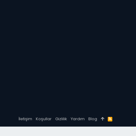
İletişim
Koşullar
Gizlilik
Yardım
Blog
R
S
S