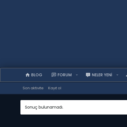
BLOG
FORUM
NELER YENI
Son aktivite
Kayıt ol
Sonuç bulunamadı.