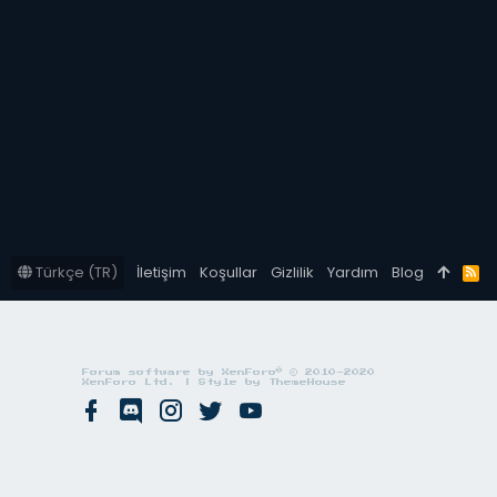
Türkçe (TR)
İletişim
Koşullar
Gizlilik
Yardım
Blog
R
S
S
®
Forum software by XenForo
© 2010-2020
XenForo Ltd.
|
Style by ThemeHouse